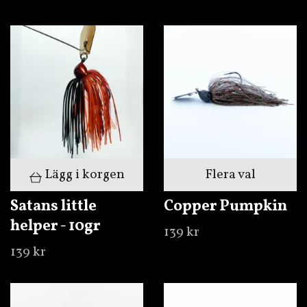
Lägg i korgen
Flera val
Satans little
Copper Pumpkin
helper - 10gr
139 kr
139 kr