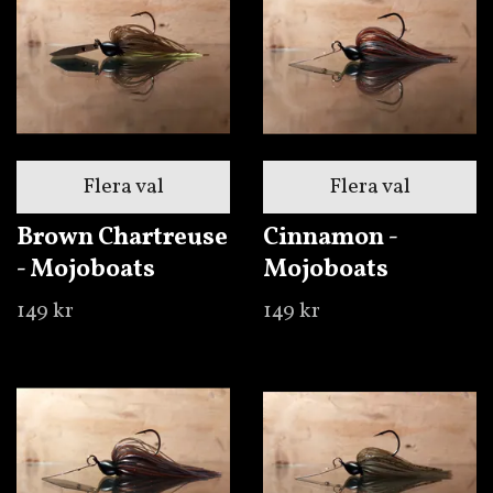
Flera val
Flera val
Brown Chartreuse
Cinnamon -
- Mojoboats
Mojoboats
149 kr
149 kr