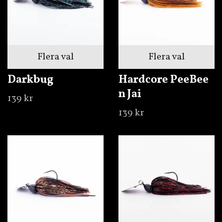
Flera val
Flera val
Darkbug
Hardcore PeeBee
n Jai
139 kr
139 kr