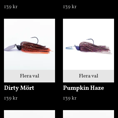
139 kr
139 kr
Flera val
Flera val
Dirty Mört
Pumpkin Haze
139 kr
139 kr