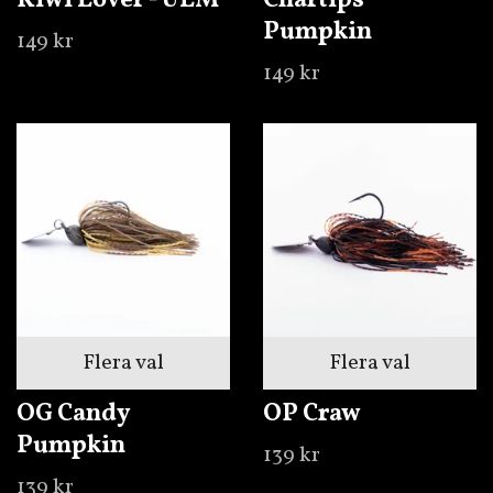
Kiwi Lover - ULM
Chartips
Pumpkin
149 kr
149 kr
Flera val
Flera val
OG Candy
OP Craw
Pumpkin
139 kr
139 kr