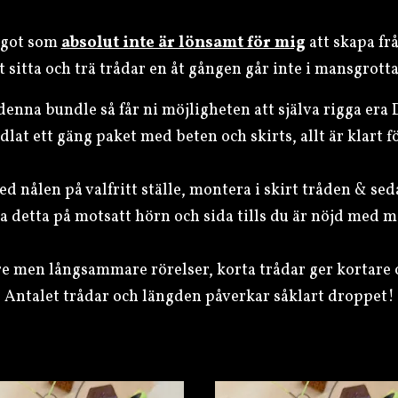
ågot som
absolut inte är lönsamt för mig
att skapa fr
t sitta och trä trådar en åt gången går inte i mansgrott
nna bundle så får ni möjligheten att själva rigga era 
dlat ett gäng paket med beten och skirts, allt är klart fö
d nålen på valfritt ställe, montera i skirt tråden & sed
a detta på motsatt hörn och sida tills du är nöjd med 
re men långsammare rörelser, korta trådar ger kortare 
Antalet trådar och längden påverkar såklart droppet!