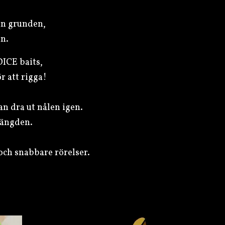
ån grunden,
an.
DICE baits,
r att rigga!
an dra ut nålen igen.
mängden.
och snabbare rörelser.