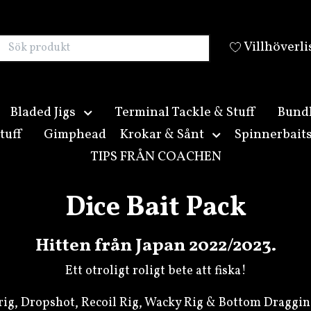
Villhöverli
Bladed Jigs
Terminal Tackle & Stuff
Bund
tuff
Gimphead
Krokar & Sånt
Spinnerbait
TIPS FRÅN COACHEN
Dice Bait Pack
Hitten från Japan 2022/2023.
Ett otroligt roligt bete att fiska!
e-rig, Dropshot, Recoil Rig, Wacky Rig & Bottom Draggin