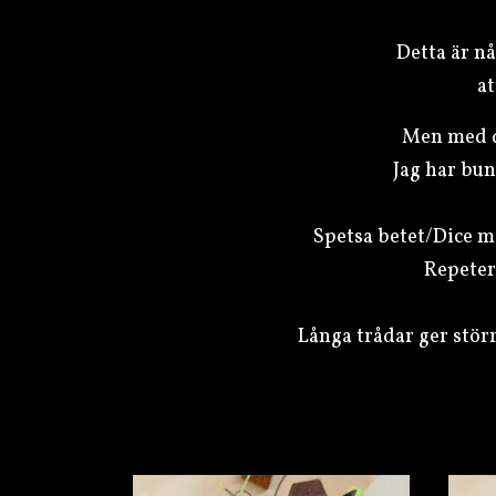
Detta är n
at
Men med de
Jag har bun
Spetsa betet/Dice me
Repeter
Långa trådar ger stör