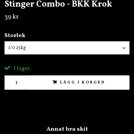
Stinger Combo - BKK Krok
39 kr
Storlek
1/0 25kg
I lager.
LÄGG I KORGEN