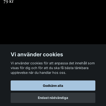
79 kr
Övrigt
Vi använder cookies
Sociala medier
Vi använder cookies för att anpassa det innehåll som
visas för dig och för att du ska få bästa tänkbara
upplevelse när du handlar hos oss.
Godkänn alla
© 2026 Man Cave Baits
Endast nödvändiga