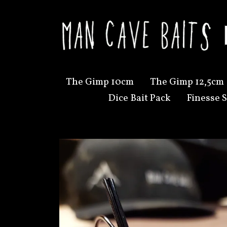
The Gimp 10cm
The Gimp 12,5cm
Dice Bait Pack
Finesse S