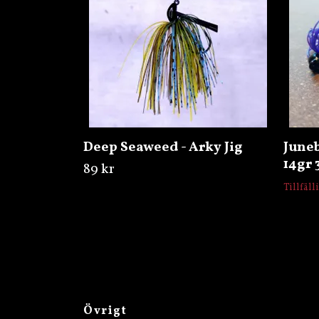
Deep Seaweed - Arky Jig
June
14gr 
89 kr
Tillfäll
Övrigt