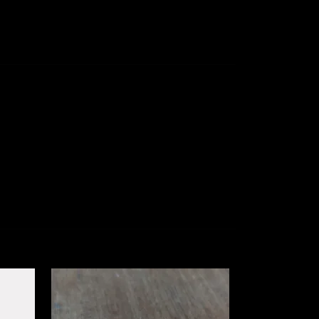
Scuppern
89 kr