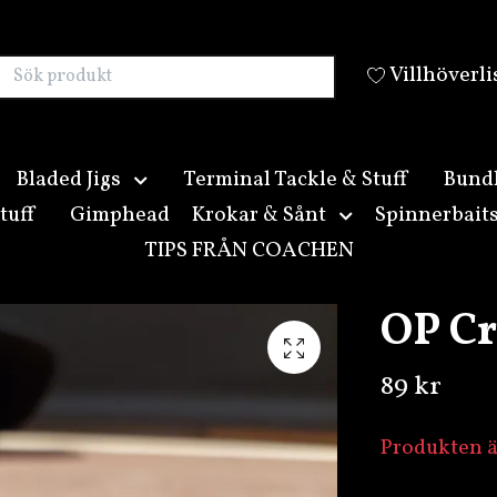
Villhöverli
Bladed Jigs
Terminal Tackle & Stuff
Bund
tuff
Gimphead
Krokar & Sånt
Spinnerbait
TIPS FRÅN COACHEN
OP Cr
89 kr
Produkten är 