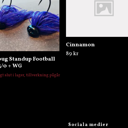
Cinnamon
89 kr
bug Standup Football
3/0 + WG
igt slut i lager, tillverkning pågår
Sociala medier