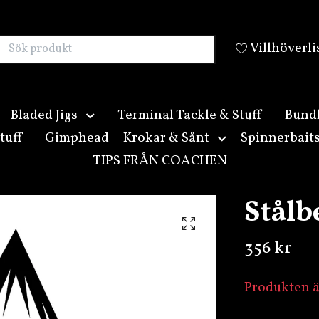
Villhöverli
Bladed Jigs
Terminal Tackle & Stuff
Bund
tuff
Gimphead
Krokar & Sånt
Spinnerbait
TIPS FRÅN COACHEN
Stålb
356 kr
Produkten är 