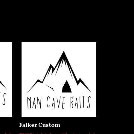
Bara mass
Tillfälligt slut 
Falker Custom