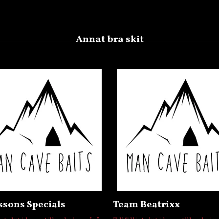
ssons Specials
Team Beatrixx