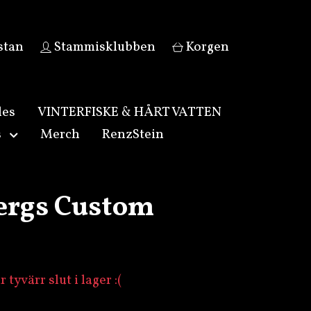
stan
Stammisklubben
Korgen
les
VINTERFISKE & HÅRT VATTEN
s
Merch
RenzStein
ergs Custom
tyvärr slut i lager :(