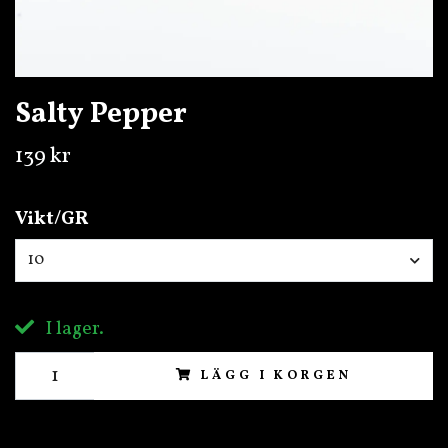
Salty Pepper
139 kr
Vikt/GR
10
I lager.
LÄGG I KORGEN