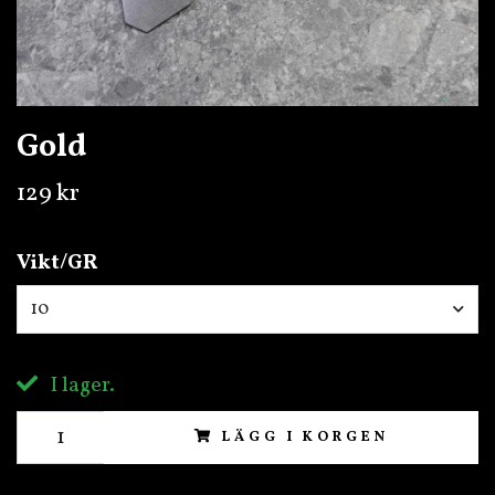
Gold
129 kr
Vikt/GR
10
I lager.
LÄGG I KORGEN