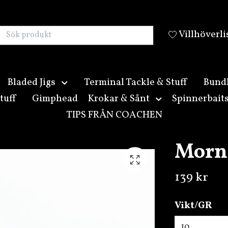
Villhöverli
Bladed Jigs
Terminal Tackle & Stuff
Bund
tuff
Gimphead
Krokar & Sånt
Spinnerbait
TIPS FRÅN COACHEN
Morn
139 kr
Vikt/GR
10