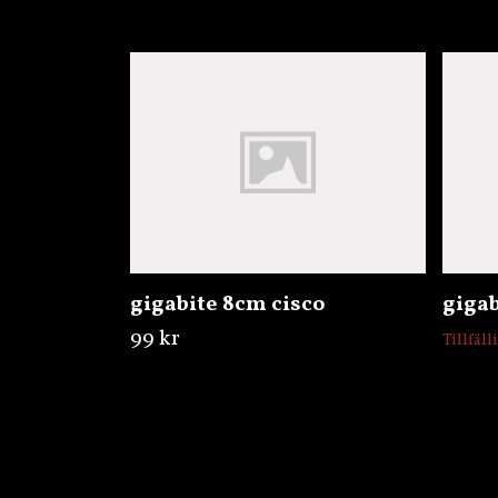
gigabite 8cm cisco
giga
99 kr
Tillfäll