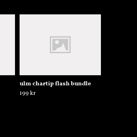
ulm chartip flash bundle
ulm kiwi l
199 kr
199 kr