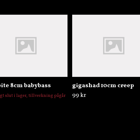
bite 8cm babybass
gigashad 10cm creep
99 kr
igt slut i lager, tillverkning pågår