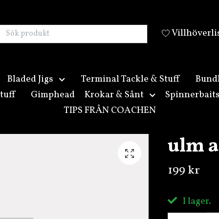
Villhöverli
Bladed Jigs
Terminal Tackle & Stuff
Bund
tuff
Gimphead
Krokar & Sånt
Spinnerbait
TIPS FRÅN COACHEN
ulm a
199 kr
I lager.