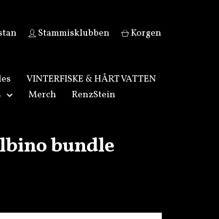
stan
Stammisklubben
Korgen
les
VINTERFISKE & HÅRT VATTEN
s
Merch
RenzStein
lbino bundle