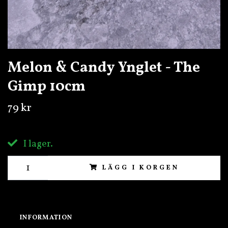
Melon & Candy Ynglet - The
Gimp 10cm
79 kr
I lager.
LÄGG I KORGEN
INFORMATION