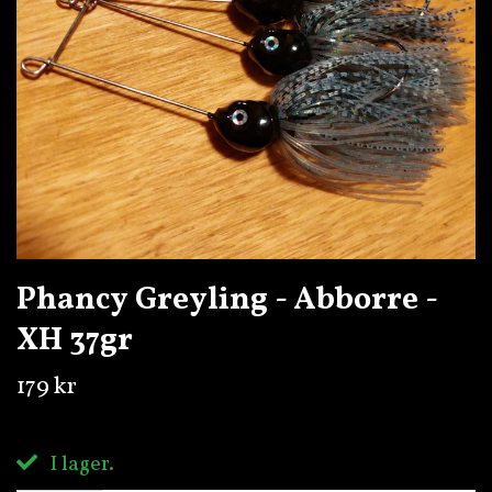
Phancy Greyling - Abborre -
XH 37gr
179 kr
I lager.