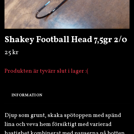
Shakey Football Head 7,5gr 2/0
25 kr
Produkten är tyvärr slut i lager :(
INFORMATION
Djup som grunt, skaka spötoppen med spänd
lina och veva hem försiktigt med varierad
hastighet kombinerat med pauserna på botten