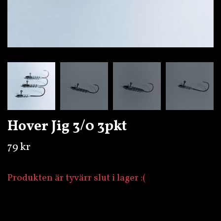
Hover Jig 3/0 3pkt
79 kr
Produkten är tyvärr slut i lager :(