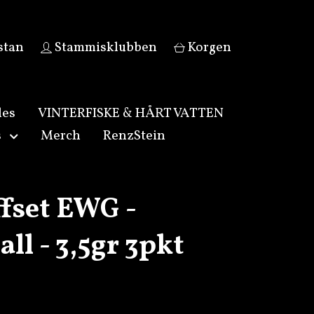
stan
Stammisklubben
Korgen
les
VINTERFISKE & HÅRT VATTEN
s
Merch
RenzStein
ffset EWG -
all - 3,5gr 3pkt