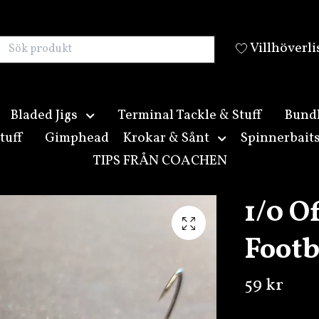
Villhöverli
Bladed Jigs
Terminal Tackle & Stuff
Bund
tuff
Gimphead
Krokar & Sånt
Spinnerbait
TIPS FRÅN COACHEN
1/0 O
Footb
59 kr