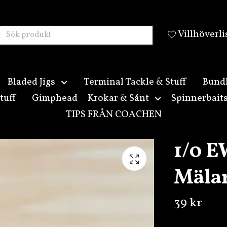
Villhöverli
Bladed Jigs
Terminal Tackle & Stuff
Bund
tuff
Gimphead
Krokar & Sånt
Spinnerbait
TIPS FRÅN COACHEN
1/0 E
Mälar
39 kr