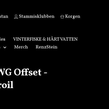
stan
Stammisklubben
Korgen
les
VINTERFISKE & HÅRT VATTEN
s
Merch
RenzStein
WG Offset -
oil