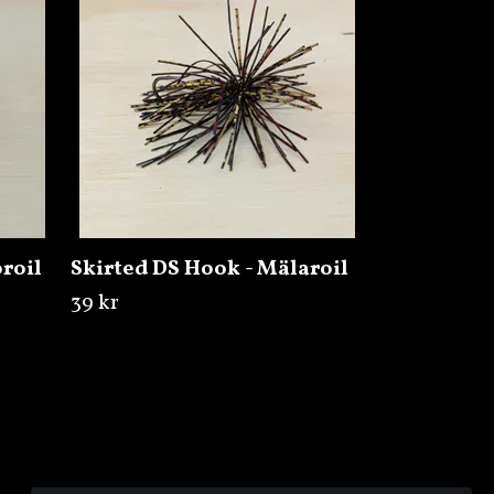
Copper
39 kr
roil
Skirted DS Hook - Mälaroil
39 kr