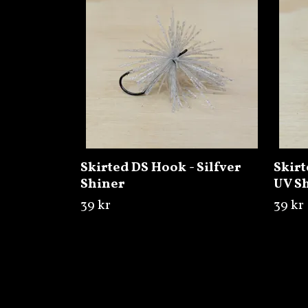
Skirted DS Hook - Silfver
Skirt
Shiner
UV S
39 kr
39 kr