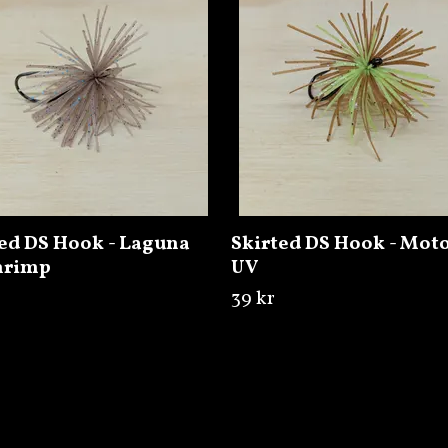
ed DS Hook - Laguna
Skirted DS Hook - Moto
hrimp
UV
39 kr