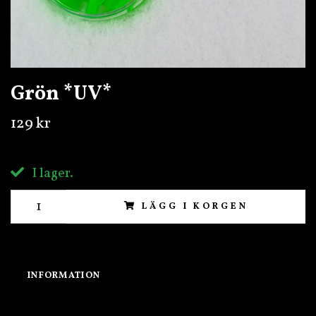
Grön *UV*
129 kr
I lager.
LÄGG I KORGEN
INFORMATION