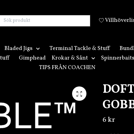
Villhöverli
Bladed Jigs
Terminal Tackle & Stuff
Bund
tuff
Gimphead
Krokar & Sånt
Spinnerbait
TIPS FRÅN COACHEN
DOFT
GOB
6 kr