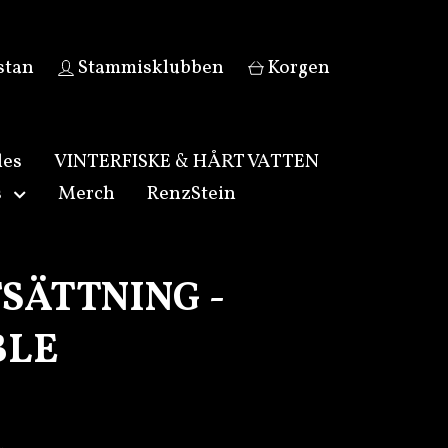
stan
Stammisklubben
Korgen
les
VINTERFISKE & HÅRT VATTEN
s
Merch
RenzStein
SÄTTNING -
BLE