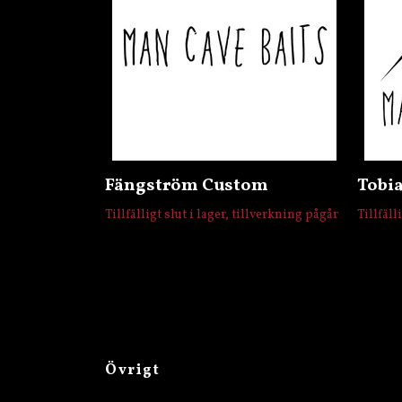
Fängström Custom
Tobi
Tillfälligt slut i lager, tillverkning pågår
Tillfäll
Övrigt