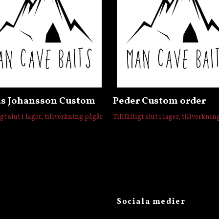
as Johansson Custom
Peder Custom order
igt slut i lager, tillverkning pågår
Tillfälligt slut i lager, tillverkni
Sociala medier