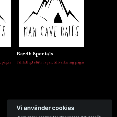
Bardh Specials
ng pågår
Tillfälligt slut i lager, tillverkning pågår
Vi använder cookies