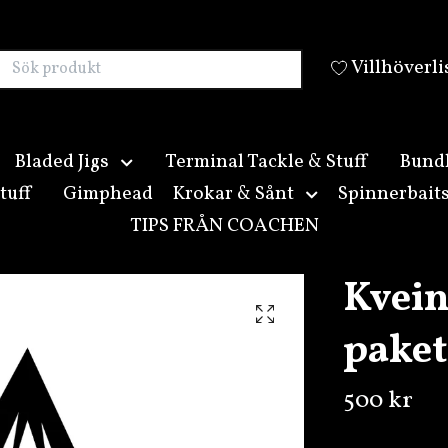
Villhöverli
Bladed Jigs
Terminal Tackle & Stuff
Bund
tuff
Gimphead
Krokar & Sånt
Spinnerbait
TIPS FRÅN COACHEN
Kvein
paket
500 kr