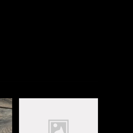
Hi-Vis Bori
139 kr