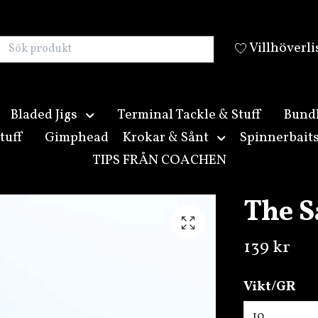
Villhöverli
Bladed Jigs
Terminal Tackle & Stuff
Bund
tuff
Gimphead
Krokar & Sånt
Spinnerbait
TIPS FRÅN COACHEN
The S
139 kr
Vikt/GR
10