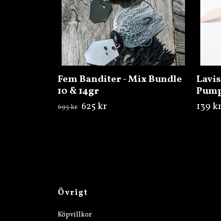
Fem Banditer - Mix Bundle
Lavi
10 & 14gr
Pump
625 kr
139 k
695 kr
Övrigt
Köpvillkor