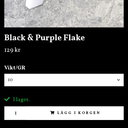
Black & Purple Flake
129 kr
Vikt/GR
10
I lager.
LÄGG I KORGEN