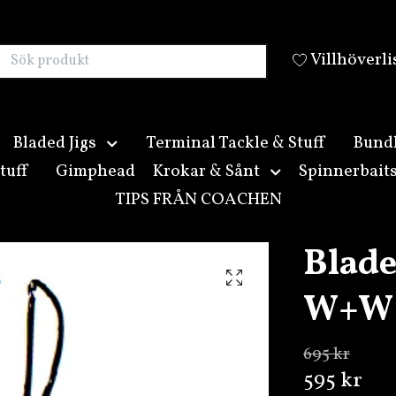
Villhöverli
Bladed Jigs
Terminal Tackle & Stuff
Bund
tuff
Gimphead
Krokar & Sånt
Spinnerbait
TIPS FRÅN COACHEN
Blade
W+W
695 kr
595 kr